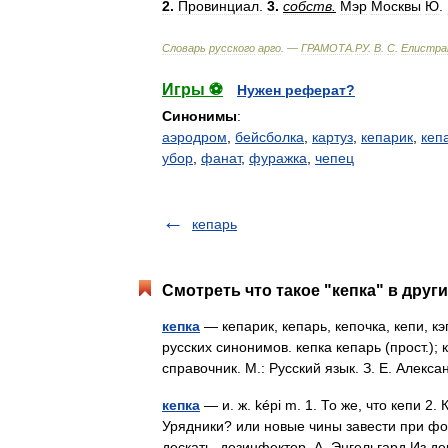
2
.
Провинциал
.
3
.
собств
.
Мэр
Москвы
Ю
.
Словарь
русского
арго
. —
ГРАМОТА
.
РУ
.
В
.
С
.
Елистра
Игры ⚽
Нужен реферат?
Синонимы
:
аэродром
,
бейсболка
,
картуз
,
кепарик
,
кеп
убор
,
фанат
,
фуражка
,
чепец
кепарь
Смотреть что такое "кепка" в друг
кепка
— кепарик, кепарь, кепочка, кепи, кэ
русских синонимов. кепка кепарь (прост.);
справочник. М.: Русский язык. З. Е. Але
кепка
— и. ж. képi m. 1. То же, что кепи 2
Урядники? или новые чины завести при фор
дескать, дезинфектор. А. Энгельгард Из 