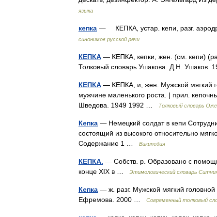
языка
кепка
— КЕПКА, устар. кепи, разг. аэродро
синонимов русской речи
КЕПКА
— КЕПКА, кепки, жен. (см. кепи) (ра
Толковый словарь Ушакова. Д.Н. Ушаков.
КЕПКА
— КЕПКА, и, жен. Мужской мягкий гол
мужчине маленького роста. | прил. кепочны
Шведова. 1949 1992 …
Толковый словарь Оже
Кепка
— Немецкий солдат в кепи Сотрудн
состоящий из высокого относительно мягко
Содержание 1 …
Википедия
КЕПКА.
— Собств. р. Образовано с помощью 
конце XIX в …
Этимологический словарь Ситни
Кепка
— ж. разг. Мужской мягкий головной
Ефремова. 2000 …
Современный толковый сло