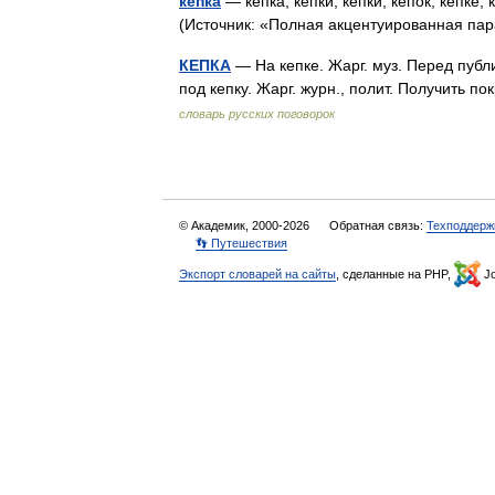
кепка
— кепка, кепки, кепки, кепок, кепке, 
(Источник: «Полная акцентуированная па
КЕПКА
— На кепке. Жарг. муз. Перед публи
под кепку. Жарг. журн., полит. Получить
словарь русских поговорок
© Академик, 2000-2026
Обратная связь:
Техподдерж
👣 Путешествия
Экспорт словарей на сайты
, сделанные на PHP,
Jo