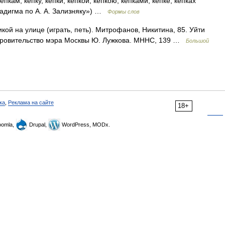
кепкам, кепку, кепки, кепкой, кепкою, кепками, кепке, кепках
радигма по А. А. Зализняку») …
Формы слов
кой на улице (играть, петь). Митрофанов, Никитина, 85. Уйти
 покровительство мэра Москвы Ю. Лужкова. МННС, 139 …
Большой
ка
,
Реклама на сайте
18+
omla,
Drupal,
WordPress, MODx.