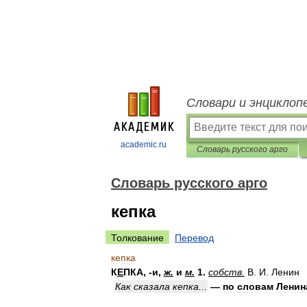
Словари и энциклоп
academic.ru
Словарь русского арго
Словарь русского арго
кепка
Толкование
Перевод
кепка
К
Е
ПКА
,
-
и
,
ж
.
и
м
.
1
.
собств
.
В
.
И
.
Ленин
Как
сказала
кепка
...
—
по
словам
Ленин