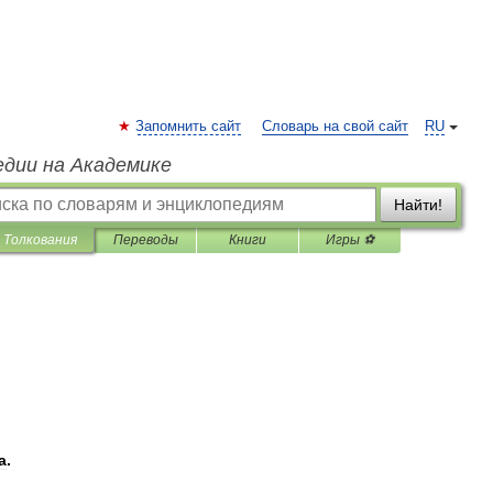
Запомнить сайт
Словарь на свой сайт
RU
едии на Академике
Найти!
Толкования
Переводы
Книги
Игры ⚽
а
.