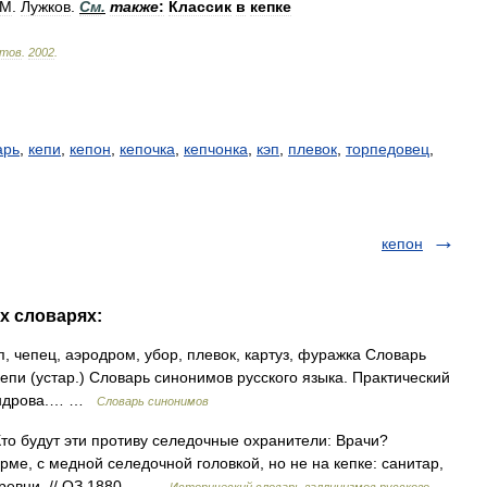
М
.
Лужков
.
См
.
также
:
Классик
в
кепке
тов
.
2002
.
арь
,
кепи
,
кепон
,
кепочка
,
кепчонка
,
кэп
,
плевок
,
торпедовец
,
кепон
их словарях:
п, чепец, аэродром, убор, плевок, картуз, фуражка Словарь
 кепи (устар.) Словарь синонимов русского языка. Практический
ксандрова.… …
Словарь синонимов
. Кто будут эти противу селедочные охранители: Врачи?
ме, с медной селедочной головкой, но не на кепке: санитар,
деревни. // ОЗ 1880… …