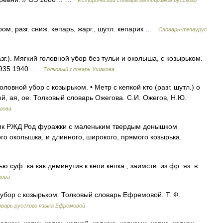
Исторический словарь галлицизмов русского
м, разг. сниж. кепарь, жарг., шутл. кепарик …
Словарь-тезаурус
зг.). Мягкий головной убор без тульи и околыша, с козырьком.
 1935 1940 …
Толковый словарь Ушакова
овной убор с козырьком. • Метр с кепкой кто (разг. шутл.) о
й, ая, ое. Толковый словарь Ожегова. С.И. Ожегов, Н.Ю.
гова
ик РЖД Род фуражки с маленьким твердым донышком
го околышка, и длинного, широкого, прямого козырька.
суф. ка как деминутив к кепи кепка , заимств. из фр. яз. в
кова
 убор с козырьком. Толковый словарь Ефремовой. Т. Ф.
варь русского языка Ефремовой